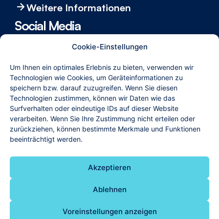
Weitere Informationen
Social Media
Um immer die neuesten Informa­tionen Rund um die
Cookie-Einstellungen
Rotary Stiftung zu erhalten, folgen Sie uns bei
Facebook, Instagram und YouTube.
Um Ihnen ein optimales Erlebnis zu bieten, verwenden wir
Technologien wie Cookies, um Geräteinformationen zu
speichern bzw. darauf zuzugreifen. Wenn Sie diesen
Technologien zustimmen, können wir Daten wie das
Internet-Partner
Surfverhalten oder eindeutige IDs auf dieser Website
verarbeiten. Wenn Sie Ihre Zustimmung nicht erteilen oder
zurückziehen, können bestimmte Merkmale und Funktionen
beeinträchtigt werden.
Akzeptieren
© 2025 Rotary Stiftung zu Lübeck
Ablehnen
Impressum
Datenschutz
Kontakt
Voreinstellungen anzeigen
Spenden