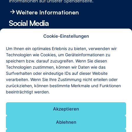
Informationen auf unserer Spenden­seite.
Weitere Informationen
Social Media
Um immer die neuesten Informa­tionen Rund um die
Cookie-Einstellungen
Rotary Stiftung zu erhalten, folgen Sie uns bei
Facebook, Instagram und YouTube.
Um Ihnen ein optimales Erlebnis zu bieten, verwenden wir
Technologien wie Cookies, um Geräteinformationen zu
speichern bzw. darauf zuzugreifen. Wenn Sie diesen
Technologien zustimmen, können wir Daten wie das
Internet-Partner
Surfverhalten oder eindeutige IDs auf dieser Website
verarbeiten. Wenn Sie Ihre Zustimmung nicht erteilen oder
zurückziehen, können bestimmte Merkmale und Funktionen
beeinträchtigt werden.
Akzeptieren
© 2025 Rotary Stiftung zu Lübeck
Ablehnen
Impressum
Datenschutz
Kontakt