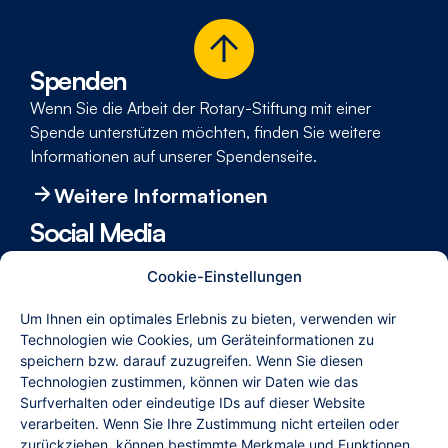
Spenden
Wenn Sie die Arbeit der Rotary-Stiftung mit einer
Spende unter­stützen möchten, finden Sie weitere
Informationen auf unserer Spenden­seite.
Weitere Informationen
Social Media
Um immer die neuesten Informa­tionen Rund um die
Cookie-Einstellungen
Rotary Stiftung zu erhalten, folgen Sie uns bei
Facebook, Instagram und YouTube.
Um Ihnen ein optimales Erlebnis zu bieten, verwenden wir
Technologien wie Cookies, um Geräteinformationen zu
speichern bzw. darauf zuzugreifen. Wenn Sie diesen
Technologien zustimmen, können wir Daten wie das
Internet-Partner
Surfverhalten oder eindeutige IDs auf dieser Website
verarbeiten. Wenn Sie Ihre Zustimmung nicht erteilen oder
zurückziehen, können bestimmte Merkmale und Funktionen